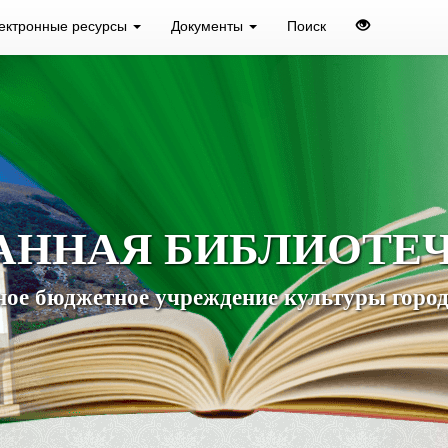
ектронные ресурсы
Документы
Поиск
АННАЯ БИБЛИОТЕ
ое бюджетное учреждение культуры город