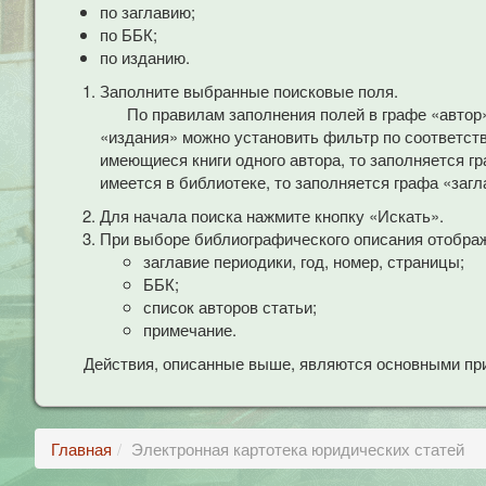
по заглавию;
по ББК;
по изданию.
Заполните выбранные поисковые поля.
По правилам заполнения полей в графе «автор
«издания» можно установить фильтр по соответст
имеющиеся книги одного автора, то заполняется гр
имеется в библиотеке, то заполняется графа «загл
Для начала поиска нажмите кнопку «Искать».
При выборе библиографического описания отобра
заглавие периодики, год, номер, страницы;
ББК;
список авторов статьи;
примечание.
Действия, описанные выше, являются основными при
Главная
Электронная картотека юридических статей