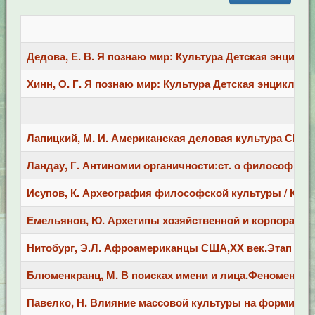
Дедова, Е. В. Я познаю мир: Культура Детская энциклопед
Хинн, О. Г. Я познаю мир: Культура Детская энциклопедия
Лапицкий, М. И. Американская деловая культура США / М.
Ландау, Г. Антиномии органичности:ст. о философии кул
Исупов, К. Археография философской культуры / К. Исуп
Емельянов, Ю. Архетипы хозяйственной и корпоративной
Нитобург, Э.Л. Афроамериканцы США,ХХ век.Этап большог
Блюменкранц, М. В поисках имени и лица.Феноменологи
Павелко, Н. Влияние массовой культуры на формировани