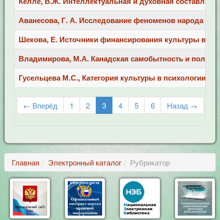
Келле, В.Ж. Интеллектуальная и духовная составляющие
Аванесова, Г. А. Исследование феноменов народа и нар
Шекова, Е. Источники финансирования культуры в США. 
Владимирова, М.А. Канадская самобытность и политика м
Гусельцева М.С., Категория культуры в психологии и гум
← Вперёд
1
2
3
4
5
6
Назад →
Главная
Электронный каталог
Рубрикатор