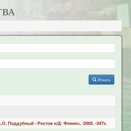
ТВА
Искать
О. Поддубный - Ростов н/Д: Феникс, -2005. -347c.