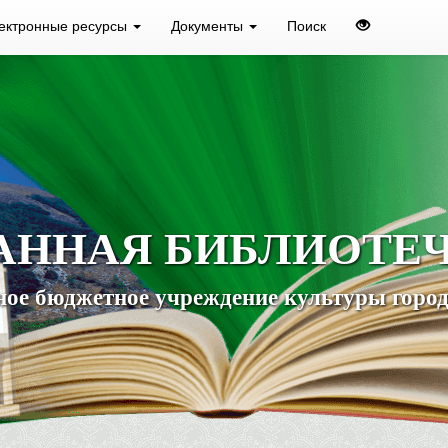
ектронные ресурсы
Документы
Поиск
АННАЯ БИБЛИОТЕ
ое бюджетное учреждение культуры город