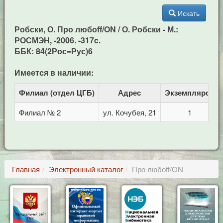
Искать
Робски, О. Про любоff/ON / О. Робски - М.:
РОСМЭН, -2006. -317c.
ББК: 84(2Рос=Рус)6
Имеется в наличии:
Филиал (отдел ЦГБ)
Адрес
Экземпляров
Филиал № 2
ул. Кочубея, 21
1
Главная
Электронный каталог
Про любоff/ON