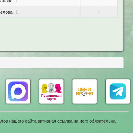
злова, 1.
1
злова, 1.
1
лов нашего сайта активная ссылка на него обязательна.