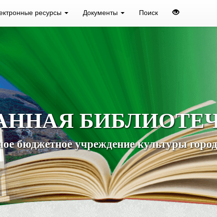
ектронные ресурсы
Документы
Поиск
АННАЯ БИБЛИОТЕ
ое бюджетное учреждение культуры город