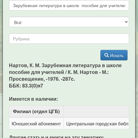
Искать
Нартов, К. М. Зарубежная литература в школе
пособие для учителей / К. М. Нартов - М.:
Просвещение, -1976. -287c.
ББК: 83.3(0)я7
Имеется в наличии:
Филиал (отдел ЦГБ)
Ад
Юношеский абонемент
Центральная городская библиотека
Другие статьи и книги на эту тематику