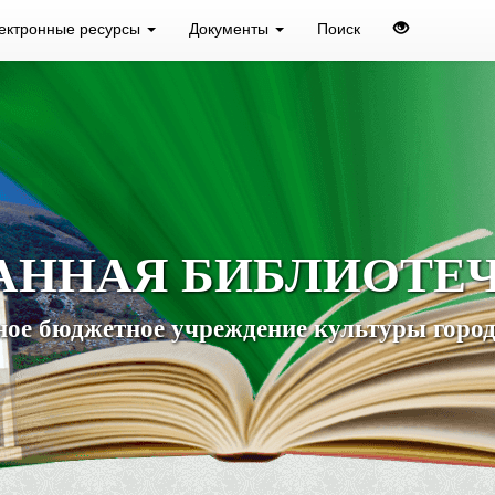
ектронные ресурсы
Документы
Поиск
АННАЯ БИБЛИОТЕ
ое бюджетное учреждение культуры город