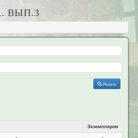
. ВЫП.3
Искать
Экземпляров