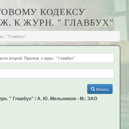
ГОВОМУ КОДЕКСУ
. К ЖУРН. " ГЛАВБУХ"
. " Главбух"
Искать
. " Главбух" / А. Ю. Мельников - М.: ЗАО