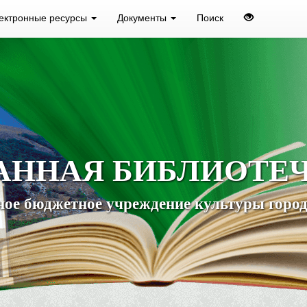
ектронные ресурсы
Документы
Поиск
АННАЯ БИБЛИОТЕ
ое бюджетное учреждение культуры город