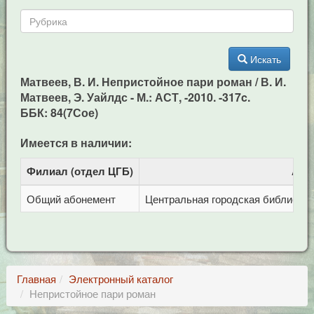
Искать
Матвеев, В. И. Непристойное пари роман / В. И.
Матвеев, Э. Уайлдс - М.: АСТ, -2010. -317c.
ББК: 84(7Сое)
Имеется в наличии:
Филиал (отдел ЦГБ)
Адр
Общий абонемент
Центральная городская библиотека 
Главная
Электронный каталог
Непристойное пари роман