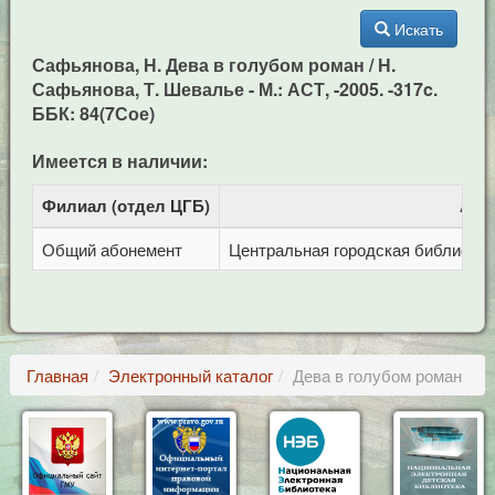
Искать
Сафьянова, Н. Дева в голубом роман / Н.
Сафьянова, Т. Шевалье - М.: АСТ, -2005. -317c.
ББК: 84(7Сое)
Имеется в наличии:
Филиал (отдел ЦГБ)
Адр
Общий абонемент
Центральная городская библиотека 
Главная
Электронный каталог
Дева в голубом роман