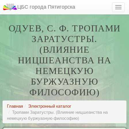
ЦБС города Пятигорска
ОДУЕВ, С. Ф. ТРОПАМИ
ЗАРАТУСТРЫ.
(ВЛИЯНИЕ
НИЦШЕАНСТВА НА
НЕМЕЦКУЮ
БУРЖУАЗНУЮ
ФИЛОСОФИЮ)
Главная
Электронный каталог
Тропами Заратустры. (Влияние ницшеанства на
немецкую буржуазную философию)