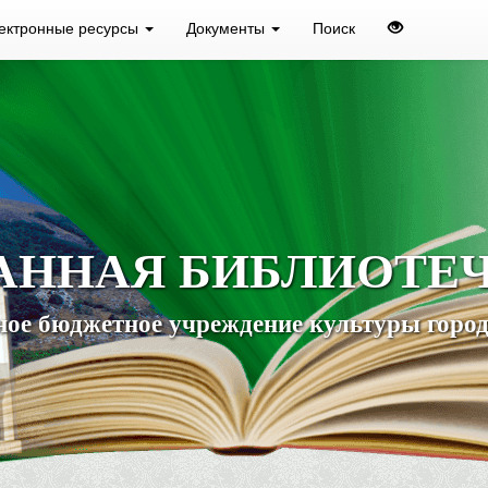
ектронные ресурсы
Документы
Поиск
АННАЯ БИБЛИОТЕ
ое бюджетное учреждение культуры город