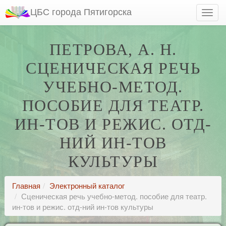
ЦБС города Пятигорска
ПЕТРОВА, А. Н.
СЦЕНИЧЕСКАЯ РЕЧЬ
УЧЕБНО-МЕТОД.
ПОСОБИЕ ДЛЯ ТЕАТР.
ИН-ТОВ И РЕЖИС. ОТД-
НИЙ ИН-ТОВ
КУЛЬТУРЫ
Главная
Электронный каталог
Сценическая речь учебно-метод. пособие для театр.
ин-тов и режис. отд-ний ин-тов культуры