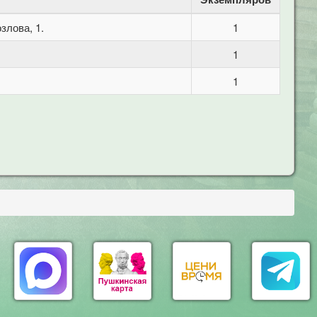
злова, 1.
1
1
1