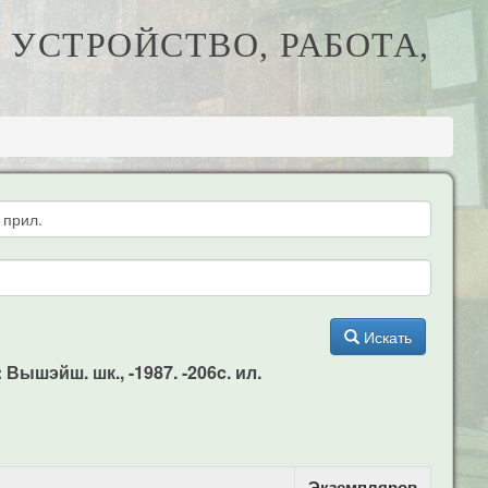
, УСТРОЙСТВО, РАБОТА,
Искать
Вышэйш. шк., -1987. -206c. ил.
Экземпляров