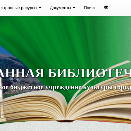
ектронные ресурсы
Документы
Поиск
АННАЯ БИБЛИОТЕ
ое бюджетное учреждение культуры город