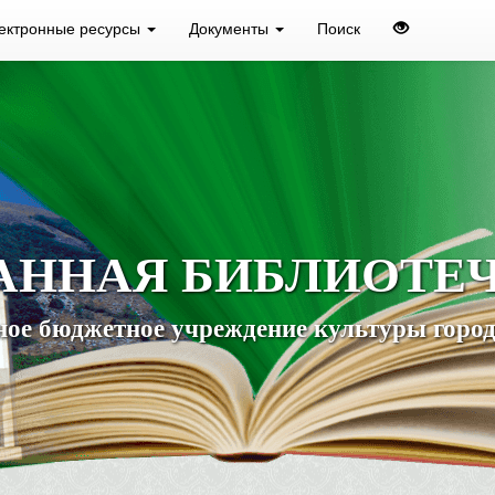
ектронные ресурсы
Документы
Поиск
АННАЯ БИБЛИОТЕ
ое бюджетное учреждение культуры город