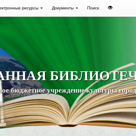
ектронные ресурсы
Документы
Поиск
АННАЯ БИБЛИОТЕ
ое бюджетное учреждение культуры город