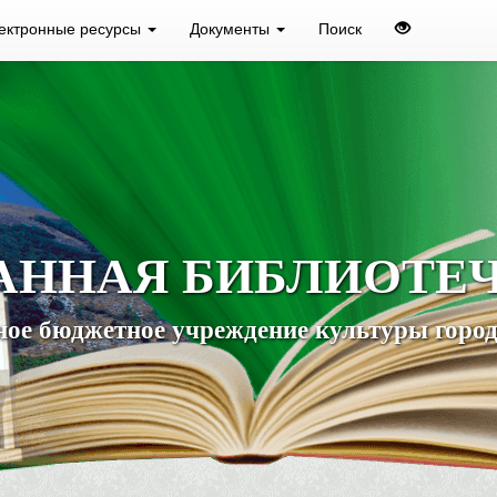
ектронные ресурсы
Документы
Поиск
АННАЯ БИБЛИОТЕ
ое бюджетное учреждение культуры город