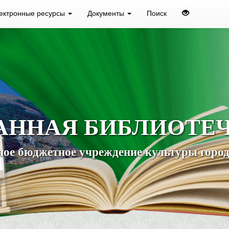
ектронные ресурсы
Документы
Поиск
АННАЯ БИБЛИОТЕ
ое бюджетное учреждение культуры город