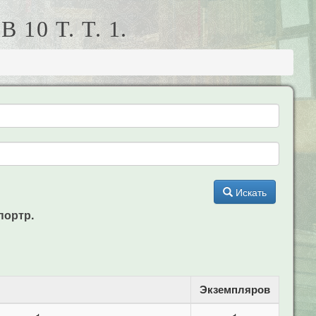
10 Т. Т. 1.
Искать
,портр.
Экземпляров