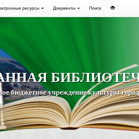
ектронные ресурсы
Документы
Поиск
АННАЯ БИБЛИОТЕ
ое бюджетное учреждение культуры город