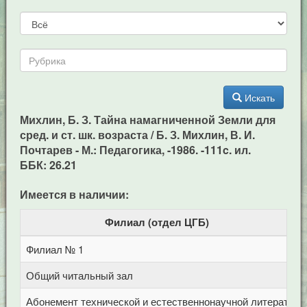
Искать
Михлин, Б. З. Тайна намагниченной Земли для
сред. и ст. шк. возраста / Б. З. Михлин, В. И.
Почтарев - М.: Педагогика, -1986. -111c. ил.
ББК: 26.21
Имеется в наличии:
Филиал (отдел ЦГБ)
Филиал № 1
у
Общий читальный зал
Ц
Абонемент технической и естественнонаучной литерат
Ц