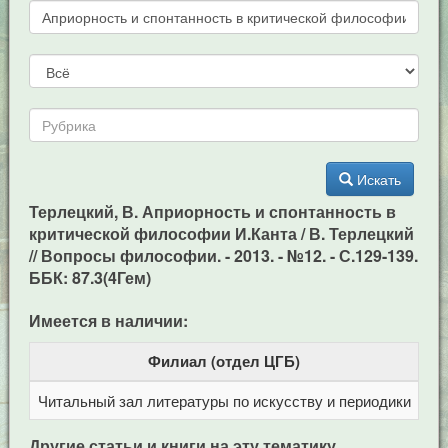
Искать
Терлецкий, В. Априорность и спонтанность в
критической философии И.Канта / В. Терлецкий
// Вопросы философии. - 2013. - №12. - С.129-139.
ББК: 87.3(4Гем)
Имеется в наличии:
Филиал (отдел ЦГБ)
Читальный зал литературы по искусству и периодики
Це
Другие статьи и книги на эту тематику