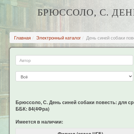
БРЮССОЛО, С. ДЕН
Главная
Электронный каталог
День синей собаки пов
Брюссоло, С. День синей собаки повесть: для сред
ББК: 84(4Фра)
Имеется в наличии:
Филиал (отдел ЦГБ)