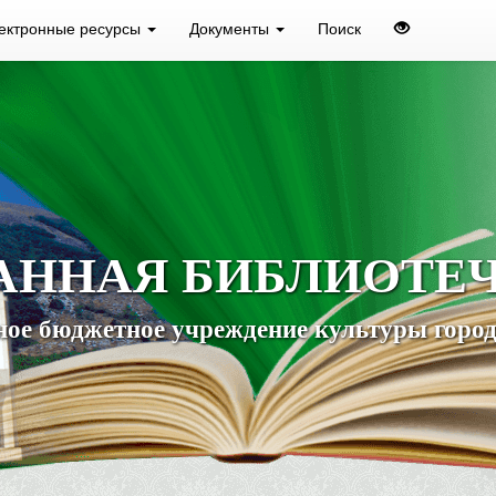
ектронные ресурсы
Документы
Поиск
АННАЯ БИБЛИОТЕ
ое бюджетное учреждение культуры город