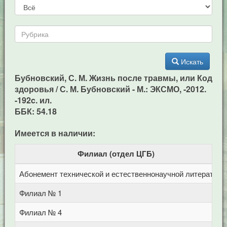
Искать
Бубновский, С. М. Жизнь после травмы, или Код
здоровья / С. М. Бубновский - М.: ЭКСМО, -2012.
-192c. ил.
ББК: 54.18
Имеется в наличии:
Филиал (отдел ЦГБ)
Абонемент технической и естественнонаучной литерат
Ц
Филиал № 1
у
Филиал № 4
п