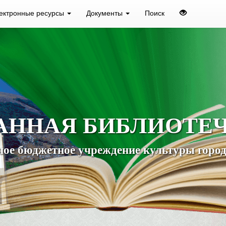
ектронные ресурсы
Документы
Поиск
АННАЯ БИБЛИОТЕ
ое бюджетное учреждение культуры город