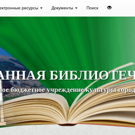
ектронные ресурсы
Документы
Поиск
АННАЯ БИБЛИОТЕ
ое бюджетное учреждение культуры город