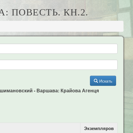
: ПОВЕСТЬ. КН.2.
Искать
Я. Пшимановский - Варшава: Крайова Агенця
Экземпляров