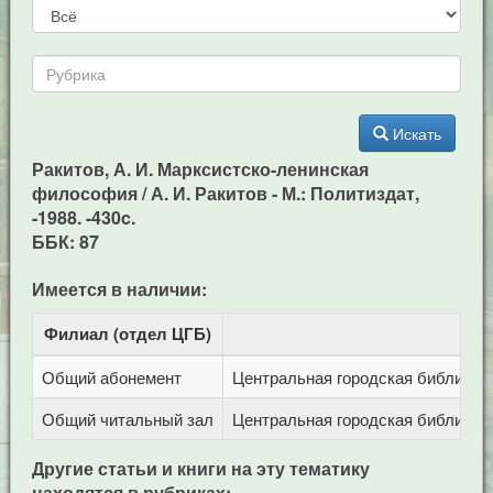
Искать
Ракитов, А. И. Марксистско-ленинская
философия / А. И. Ракитов - М.: Политиздат,
-1988. -430c.
ББК: 87
Имеется в наличии:
Филиал (отдел ЦГБ)
Адр
Общий абонемент
Центральная городская библиотека
Общий читальный зал
Центральная городская библиотека
Другие статьи и книги на эту тематику
находятся в рубриках: