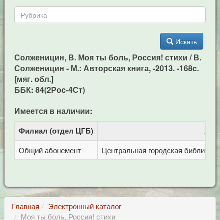
Искать
Солженицин, В. Моя ты боль, Россия! стихи / В.
Солженицин - М.: Авторская книга, -2013. -168c.
[мяг. обл.]
ББК: 84(2Рос-4Ст)
Имеется в наличии:
Филиал (отдел ЦГБ)
Адр
Общий абонемент
Центральная городская библиотека 
Главная
Электронный каталог
Моя ты боль, Россия! стихи