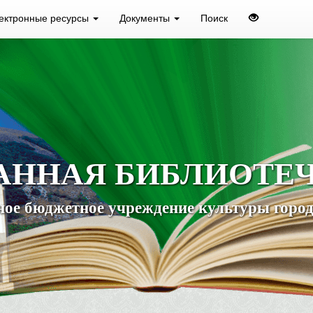
ектронные ресурсы
Документы
Поиск
АННАЯ БИБЛИОТЕ
ое бюджетное учреждение культуры город