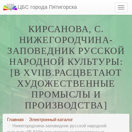
ЦБС города Пятигорска
КИРСАНОВА, С.
НИЖЕГОРОДЧИНА-
ЗАПОВЕДНИК РУССКОЙ
НАРОДНОЙ КУЛЬТУРЫ:
[В XVIIВ.РАСЦВЕТАЮТ
ХУДОЖЕСТВЕННЫЕ
ПРОМЫСЛЫ И
ПРОИЗВОДСТВА]
Главная
Электронный каталог
Нижегородчина-заповедник русской народной
культуры:[В XVIIв.расцветают художественные