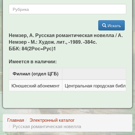
Искать
Немзер, А. Русская романтическая новелла / А.
Немзер - М.: Худож. лит., -1989. -384c.
ББК: 84(2Рос=Рус)1
Имеется в наличии:
Филиал (отдел ЦГБ)
Ад
Юношеский абонемент
Центральная городская библиотека
Главная
Электронный каталог
Русская романтическая новелла