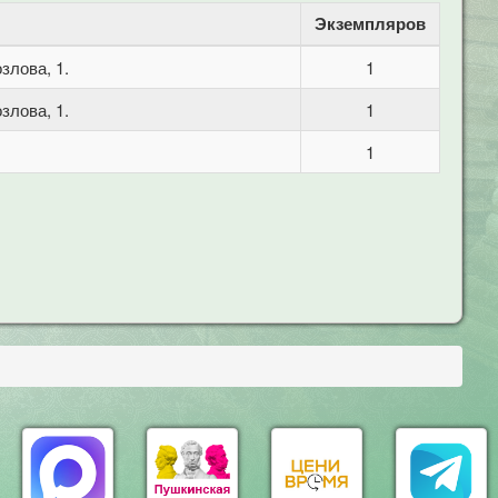
Экземпляров
злова, 1.
1
злова, 1.
1
1