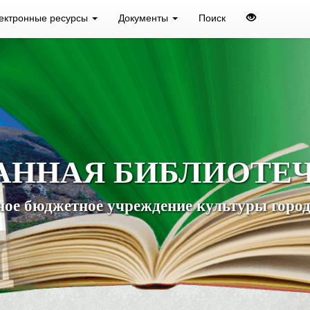
ектронные ресурсы
Документы
Поиск
АННАЯ БИБЛИОТЕ
ое бюджетное учреждение культуры город