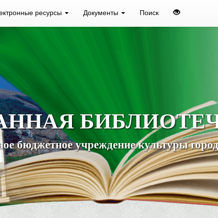
ектронные ресурсы
Документы
Поиск
АННАЯ БИБЛИОТЕ
ое бюджетное учреждение культуры город