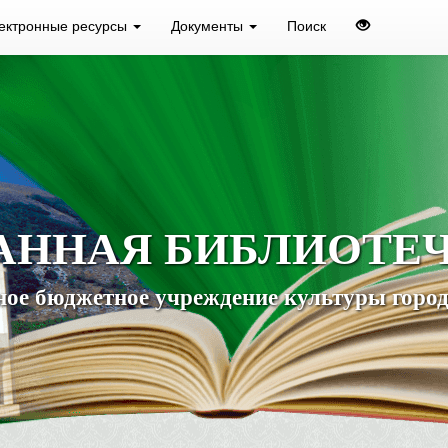
ектронные ресурсы
Документы
Поиск
АННАЯ БИБЛИОТЕ
ое бюджетное учреждение культуры город