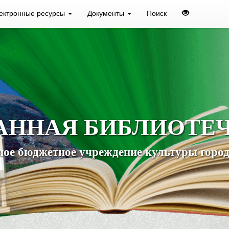
ектронные ресурсы
Документы
Поиск
АННАЯ БИБЛИОТЕ
ое бюджетное учреждение культуры город