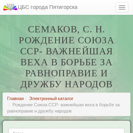
ЦБС города Пятигорска
СЕМАКОВ, С. Н.
РОЖДЕНИЕ СОЮЗА
ССР- ВАЖНЕЙШАЯ
ВЕХА В БОРЬБЕ ЗА
РАВНОПРАВИЕ И
ДРУЖБУ НАРОДОВ
Главная
Электронный каталог
Рождение Союза ССР- важнейшая веха в борьбе за
равноправие и дружбу народов