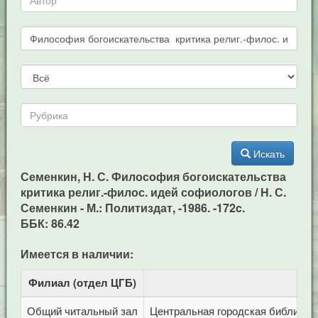
Искать
Семенкин, Н. С. Философия богоискательства
критика религ.-филос. идей софиологов / Н. С.
Семенкин - М.: Политиздат, -1986. -172c.
ББК: 86.42
Имеется в наличии:
Филиал (отдел ЦГБ)
Адр
Общий читальный зал
Центральная городская библиотека