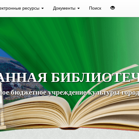
ектронные ресурсы
Документы
Поиск
АННАЯ БИБЛИОТЕ
ое бюджетное учреждение культуры город