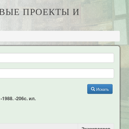
РВЫЕ ПРОЕКТЫ И
Искать
988. -206c. ил.
Экземпляров