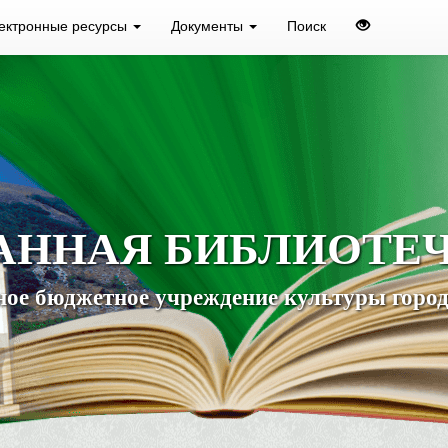
ектронные ресурсы
Документы
Поиск
АННАЯ БИБЛИОТЕ
ое бюджетное учреждение культуры город