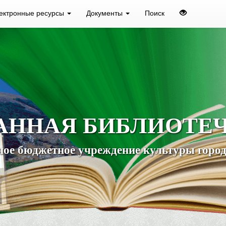
ектронные ресурсы
Документы
Поиск
АННАЯ БИБЛИОТЕ
ое бюджетное учреждение культуры город