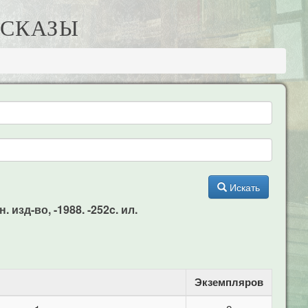
ССКАЗЫ
Искать
 изд-во, -1988. -252c. ил.
Экземпляров