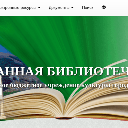
ектронные ресурсы
Документы
Поиск
АННАЯ БИБЛИОТЕ
ое бюджетное учреждение культуры город