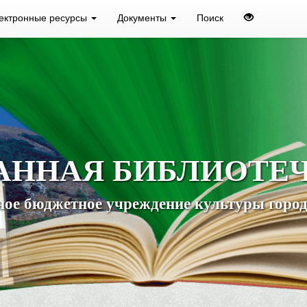
ектронные ресурсы
Документы
Поиск
АННАЯ БИБЛИОТЕ
ое бюджетное учреждение культуры город