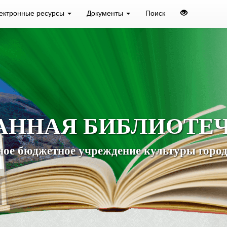
ектронные ресурсы
Документы
Поиск
АННАЯ БИБЛИОТЕ
ое бюджетное учреждение культуры город