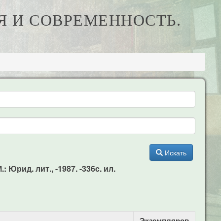
ИЯ И СОВРЕМЕННОСТЬ.
Искать
 Юрид. лит., -1987. -336c. ил.
Экземпляров