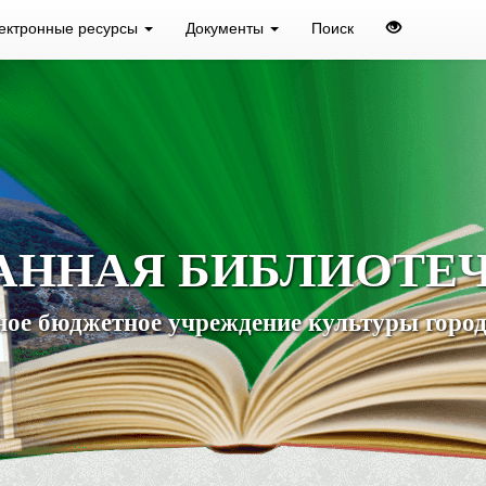
ектронные ресурсы
Документы
Поиск
АННАЯ БИБЛИОТЕ
ое бюджетное учреждение культуры город