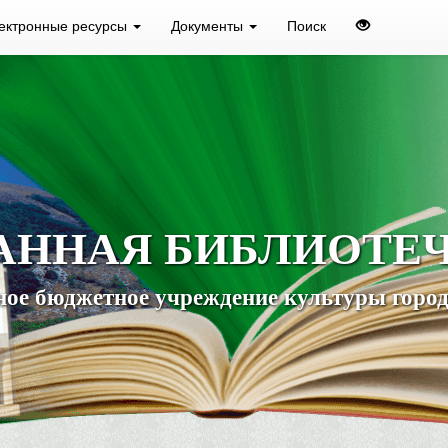
ектронные ресурсы
Документы
Поиск
АННАЯ БИБЛИОТЕ
ое бюджетное учреждение культуры город