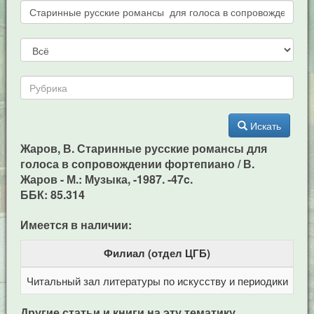
Искать
Жаров, В. Старинные русские романсы для
голоса в сопровождении фортепиано / В.
Жаров - М.: Музыка, -1987. -47c.
ББК: 85.314
Имеется в наличии:
Филиал (отдел ЦГБ)
Читальный зал литературы по искусству и периодики
Це
Другие статьи и книги на эту тематику