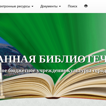
ектронные ресурсы
Документы
Поиск
АННАЯ БИБЛИОТЕ
ое бюджетное учреждение культуры город