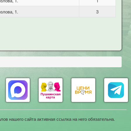
злова, 1.
1
злова, 1.
3
лов нашего сайта активная ссылка на него обязательна.