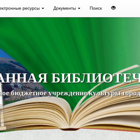
ектронные ресурсы
Документы
Поиск
АННАЯ БИБЛИОТЕ
ое бюджетное учреждение культуры город