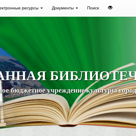
ектронные ресурсы
Документы
Поиск
АННАЯ БИБЛИОТЕ
ое бюджетное учреждение культуры город