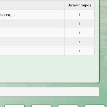
Экземпляров
злова, 1.
1
1
1
1
1