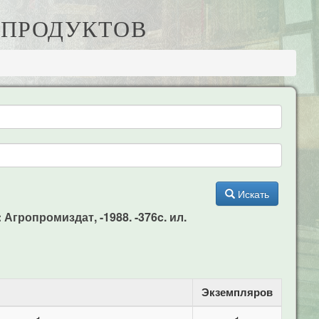
Х ПРОДУКТОВ
Искать
: Агропромиздат, -1988. -376c. ил.
Экземпляров