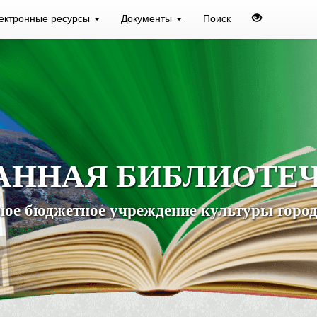
ектронные ресурсы
Документы
Поиск
АННАЯ БИБЛИОТЕ
ое бюджетное учреждение культуры город