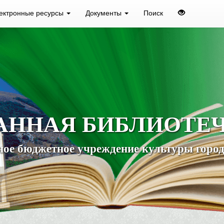
ектронные ресурсы
Документы
Поиск
АННАЯ БИБЛИОТЕ
ое бюджетное учреждение культуры город