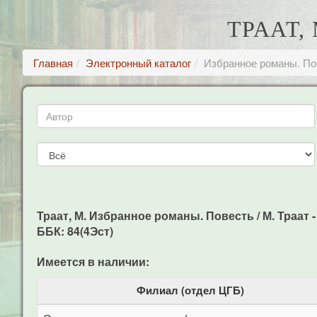
ТРААТ,
Главная
Электронный каталог
Избранное романы. По
Траат, М. Избранное романы. Повесть / М. Траат - М
ББК: 84(4Эст)
Имеется в наличии:
Филиал (отдел ЦГБ)